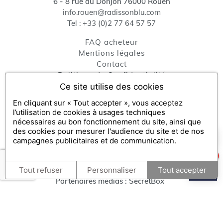
6 - 8 rue du Donjon
76000
Rouen
info.rouen@radissonblu.com
Tel :
+33 (0)2 77 64 57 57
FAQ acheteur
Mentions légales
contact
Politique de Confidentialité
Gestion des cookies
Ce site utilise des cookies
Échanger / consulter mon bon et FAQ bénéficiaire
En cliquant sur « Tout accepter », vous acceptez
Revendeur
l’utilisation de cookies à usages techniques
Engagements RSE
nécessaires au bon fonctionnement du site, ainsi que
des cookies pour mesurer l'audience du site et de nos
×
Comment puis-je vous aider ?
campagnes publicitaires et de communication.
Console SecretBox ®
, éditeur de la solution de chèques et
1
coffrets cadeaux
Tout refuser
Personnaliser
Tout accepter
Partenaires médias :
SecretBox