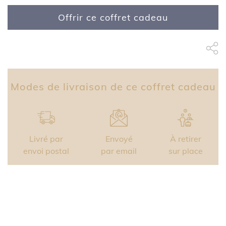
Offrir ce coffret cadeau
Partage Face
apytheme
Part
Modes de livraison de ce coffret cadeau
Livré par
Envoyé
À retirer
envoi postal
par email
sur place