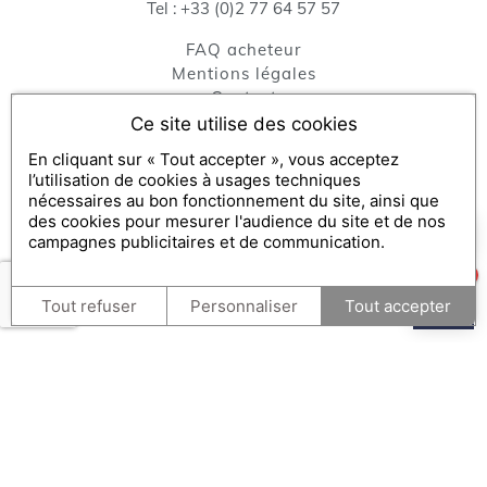
Tel :
+33 (0)2 77 64 57 57
FAQ acheteur
Mentions légales
contact
Politique de Confidentialité
Ce site utilise des cookies
Gestion des cookies
En cliquant sur « Tout accepter », vous acceptez
Échanger / consulter mon bon et FAQ bénéficiaire
l’utilisation de cookies à usages techniques
Revendeur
nécessaires au bon fonctionnement du site, ainsi que
Engagements RSE
des cookies pour mesurer l'audience du site et de nos
×
Comment puis-je vous aider ?
campagnes publicitaires et de communication.
1
Console SecretBox ®
, éditeur de la solution de chèques et
Tout refuser
Personnaliser
Tout accepter
coffrets cadeaux
Partenaires médias :
SecretBox